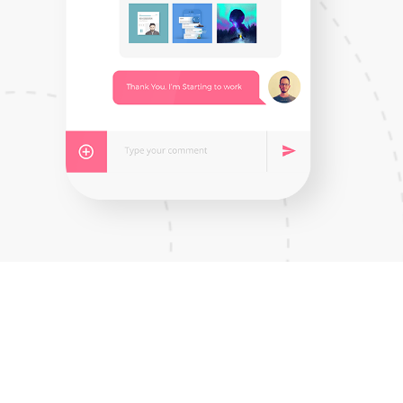
ALIQUAM CONVALLIS
SOLLICITUDIN
Curabitur iaculis, lorem vel rhoncus faucibus,
felis magna fermentum augue, et ultricies
lacus lorem